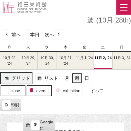
週 (10月 28th)
前へ
本日
次へ
月
月
火
火
水
水
木
木
金
金
土
土
日
日
曜
曜
曜
曜
曜
曜
曜
10月 28,
10月 29,
10月 30,
10月 31,
11月 1, '24
2024
11月 2, '24
2024
(1
11月 3, '24
日
日
日
日
日
日
日
'24
2024
'24
2024
'24
2024
'24
2024
年
年
件
年
年
年
年
11
11
の
10
10
10
10
月
月
イ
グリッド
リスト
月
週
日
月
月
月
月
1
2
ベ
表
表
28
29
30
31
日
日
ン
イ
示
示
close
event
exhibition
すべて
日
日
日
日
（金）
（土）
ト)
ベ
（月）
（火）
（水）
（木）
ン
印刷
ト
表
の
示
カ
Google
Google
テ
購
エ
で
に