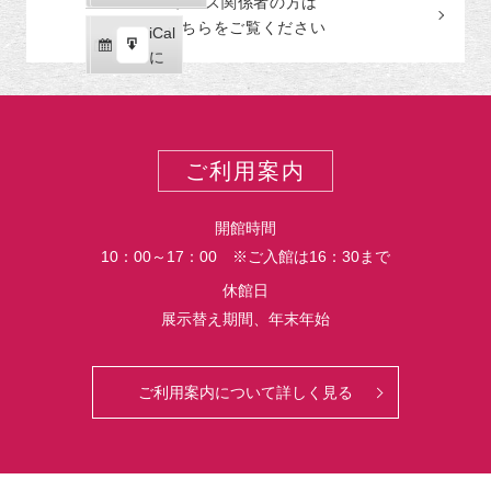
プレス関係者の
方
は
ゴ
読
ク
こちらをご覧ください
リ
iCal
iCal
ス
ー
購
エ
で
に
ポ
読
ク
ー
ス
ト
ポ
ー
ご利用案内
ト
開館時間
10：00～17：00 ※ご入館は16：30まで
休館日
展示替え期間、年末年始
ご利用案内について詳しく見る