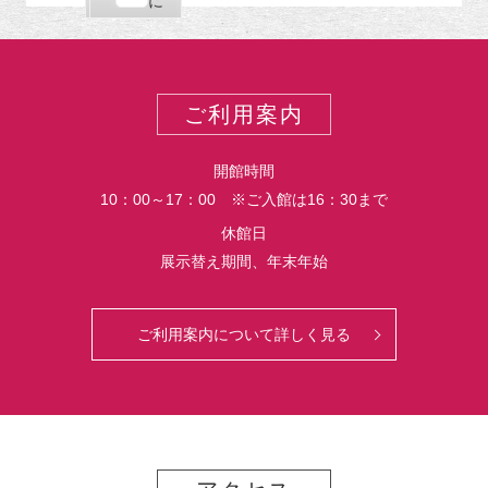
購
エ
で
に
ポ
読
ク
ー
ス
ト
ポ
ー
ご利用案内
ト
開館時間
10：00～17：00 ※ご入館は16：30まで
休館日
展示替え期間、年末年始
ご利用案内について詳しく見る