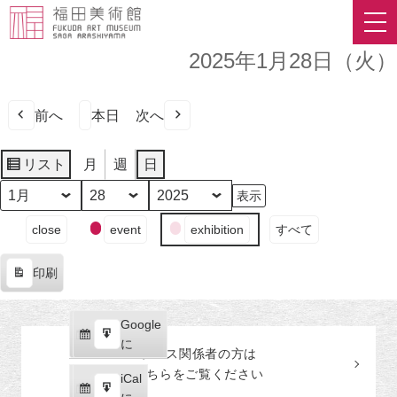
2025年1月28日（火）
前へ
本日
次へ
リスト
月
週
日
表
示
月
日
年
イ
close
event
exhibition
すべて
ベ
ン
印刷
ト
表
の
示
カ
Google
Google
テ
購
エ
で
に
プレス関係者の
方
は
ゴ
読
ク
こちらをご覧ください
リ
iCal
iCal
ス
ー