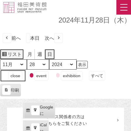
2024年11月28日（木）
前へ
本日
次へ
リスト
月
週
日
表
示
月
日
年
イ
close
event
exhibition
すべて
ベ
ン
印刷
ト
表
の
示
カ
Google
Google
テ
購
エ
で
に
プレス関係者の
方
は
ゴ
読
ク
こちらをご覧ください
リ
iCal
iCal
ス
ー