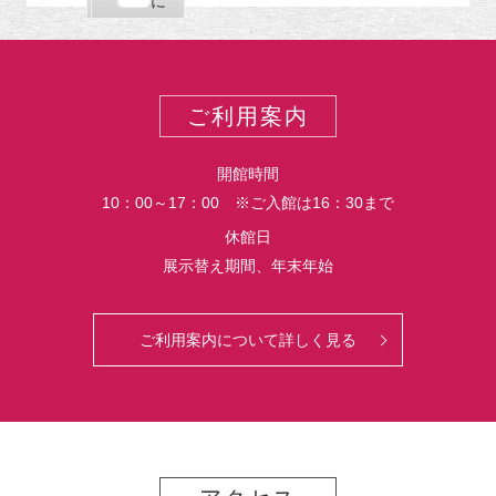
購
エ
で
に
ポ
読
ク
ー
ス
ト
ポ
ー
ご利用案内
ト
開館時間
10：00～17：00 ※ご入館は16：30まで
休館日
展示替え期間、年末年始
ご利用案内について詳しく見る