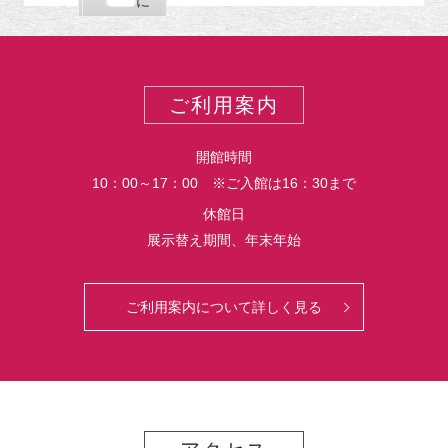
購
エ
で
に
ポ
読
ク
ー
ス
ト
ポ
ー
ご利用案内
ト
開館時間
10：00～17：00 ※ご入館は16：30まで
休館日
展示替え期間、年末年始
ご利用案内について詳しく見る