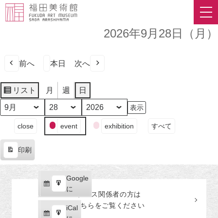
2026年9月28日（月）
前へ
本日
次へ
リスト
月
週
日
表
示
月
日
年
イ
close
event
exhibition
すべて
ベ
ン
印刷
ト
表
の
示
カ
Google
Google
テ
購
エ
で
に
プレス関係者の
方
は
ゴ
読
ク
こちらをご覧ください
リ
iCal
iCal
ス
ー