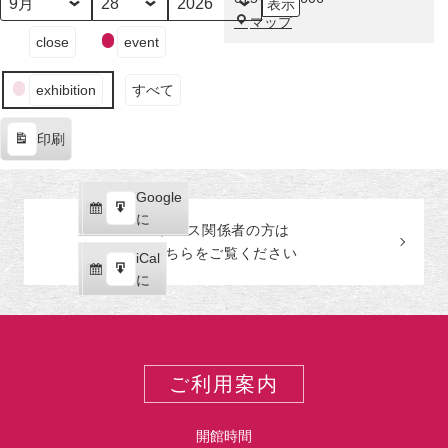
示
草
月
日
年
福
マップ
紙》
イ
close
event
田
公
ベ
美
開
ン
術
―
exhibition
すべて
ト
館
の
印刷
カ
表
テ
示
ゴ
Google
Google
リ
購
エ
で
に
ー
プレス関係者の
方
は
読
ク
こちらをご覧ください
iCal
iCal
ス
購
エ
で
に
ポ
読
ク
ー
ス
ト
ポ
ー
ご利用案内
ト
開館時間