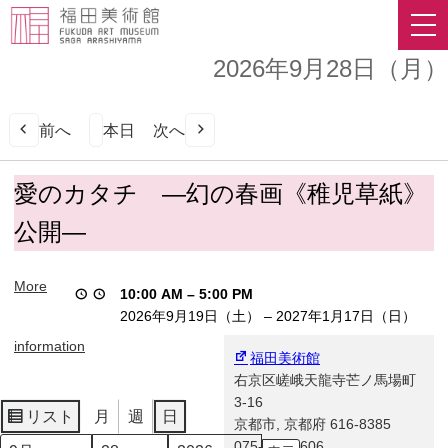
2026年9月28日（月）
前へ
本日
次へ
愛
愛のカタチ ―幻の春画《稚児草紙》
の
公開―
カ
タ
チ
More
10:00 AM
–
5:00 PM
―
2026年9月19日（土）
–
2027年1月17日（日）
幻
の
information
福田美術館
春
右京区嵯峨天龍寺芒ノ馬場町
画
3-16
《稚
リスト
月
週
日
京都市
,
京都府
616-8385
表
児
075-863-0606