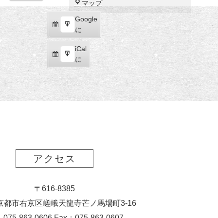
福
マップ
示
田
Google
Google
美
購
エ
で
に
術
読
ク
館
iCal
iCal
ス
購
エ
で
に
ポ
読
ク
ー
ス
ト
ポ
ー
ト
アクセス
〒616-8385
京都市右京区嵯峨天龍寺芒ノ馬場
町
3-16
：075-863-0606 Fax：075-863-0607