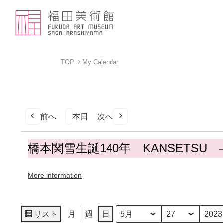
TOP
My Calendar
前へ
本日
次へ
橋
橋本関雪生誕140年 KANSETS
本
関
More information
雪
生
誕
140
リスト
月
週
日
月
日
年
表
年