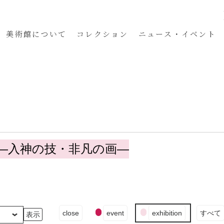
美術館
について
コレクション
ニュース・イベント
U ―入神の技・非凡の画―
イ
close
event
exhibition
すべて
ベ