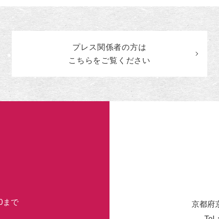
ン
ト
の
カ
プレス関係者の
方
は
テ
ゴ
こちらをご覧ください
リ
ー
30まで
京都府
Tel