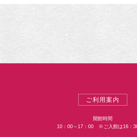
示
KANSETSU
―
入
神
の
技・
非
凡
の
画
―
ご利用案内
開館時間
10：00～17：00 ※ご入館は16：