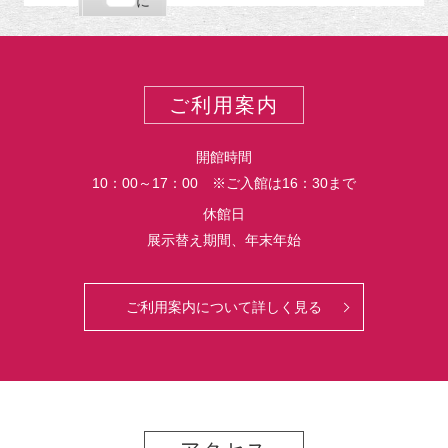
購
エ
で
に
ポ
読
ク
ー
ス
ト
ポ
ー
ご利用案内
ト
開館時間
10：00～17：00 ※ご入館は16：30まで
休館日
展示替え期間、年末年始
ご利用案内について詳しく見る