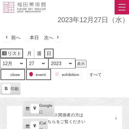
2023年12月27日（水）
前へ
本日
次へ
リスト
月
週
日
表
示
月
日
年
イ
close
event
exhibition
すべて
ベ
ン
印刷
ト
表
の
示
カ
Google
Google
テ
購
エ
で
に
プレス関係者の
方
は
ゴ
読
ク
こちらをご覧ください
リ
iCal
iCal
ス
ー