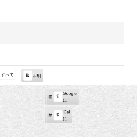
すべて
印刷
表
示
Google
Google
購
エ
で
に
読
ク
iCal
iCal
ス
購
エ
で
に
ポ
読
ク
ー
ス
ト