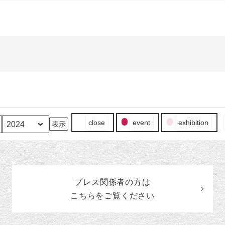
イ
close
event
exhibition
ベ
ン
ト
の
カ
プレス関係者の
方
は
テ
ゴ
こちらをご覧ください
リ
ー