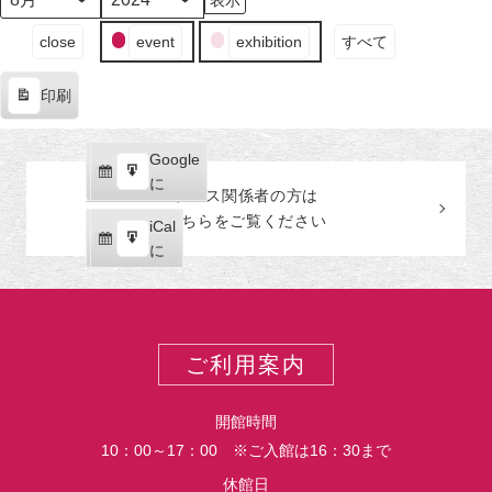
日
ン
日
日
ン
日
ン
日
ン
日
ン
日
ン
月
年
（月）
ト)
（火）
（水）
ト)
（木）
ト)
（金）
ト)
（土）
ト)
（日
ト)
イ
close
event
exhibition
すべて
ベ
ン
印刷
ト
表
の
示
カ
Google
Google
テ
購
エ
で
に
プレス関係者の
方
は
ゴ
読
ク
こちらをご覧ください
リ
iCal
iCal
ス
ー
購
エ
で
に
ポ
読
ク
ー
ス
ト
ポ
ー
ご利用案内
ト
開館時間
10：00～17：00 ※ご入館は16：30まで
休館日