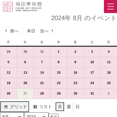
2024年 8月 のイベント
前へ
本日
次へ
月
月
火
火
水
水
木
木
金
金
土
土
日
日
曜
曜
曜
曜
曜
曜
曜
29
2024
(1
30
2024
(1
31
2024
(1
1
2024
(1
2
2024
(1
3
2024
(1
4
2024
(1
日
日
日
日
日
日
日
年
件
年
件
年
件
年
件
年
件
年
件
年
件
7
の
7
の
7
の
8
の
8
の
8
の
8
の
5
2024
(1
6
2024
(1
7
2024
(1
8
2024
(1
9
2024
(1
10
2024
(1
11
202
(1
月
イ
月
イ
月
イ
月
イ
月
イ
月
イ
月
イ
年
件
年
件
年
件
年
件
年
件
年
件
年
件
29
ベ
30
ベ
31
ベ
1
ベ
2
ベ
3
ベ
4
ベ
8
の
8
の
8
の
8
の
8
の
8
の
8
の
12
2024
(1
13
2024
(1
14
2024
(1
15
2024
(1
16
2024
(1
17
2024
(1
18
202
(1
日
ン
日
ン
日
ン
日
ン
日
ン
日
ン
日
ン
月
イ
月
イ
月
イ
月
イ
月
イ
月
イ
月
イ
年
件
年
件
年
件
年
件
年
件
年
件
年
件
（月）
ト)
（火）
ト)
（水）
ト)
（木）
ト)
（金）
ト)
（土）
ト)
（日
ト)
5
ベ
6
ベ
7
ベ
8
ベ
9
ベ
10
ベ
11
ベ
8
の
8
の
8
の
8
の
8
の
8
の
8
の
19
2024
(1
20
2024
(1
21
2024
(1
22
2024
(1
23
2024
(1
24
2024
(1
25
202
(1
日
ン
日
ン
日
ン
日
ン
日
ン
日
ン
日
ン
月
イ
月
イ
月
イ
月
イ
月
イ
月
イ
月
イ
年
件
年
件
年
件
年
件
年
件
年
件
年
件
（月）
ト)
（火）
ト)
（水）
ト)
（木）
ト)
（金）
ト)
（土）
ト)
（日
ト)
12
ベ
13
ベ
14
ベ
15
ベ
16
ベ
17
ベ
18
ベ
8
の
8
の
8
の
8
の
8
の
8
の
8
の
26
2024
(1
27
2024
28
2024
(1
29
2024
(1
30
2024
(1
31
2024
(1
1
2024
(1
日
ン
日
ン
日
ン
日
ン
日
ン
日
ン
日
ン
月
イ
月
イ
月
イ
月
イ
月
イ
月
イ
月
イ
年
件
年
年
件
年
件
年
件
年
件
年
件
（月）
ト)
（火）
ト)
（水）
ト)
（木）
ト)
（金）
ト)
（土）
ト)
（日
ト)
19
ベ
20
ベ
21
ベ
22
ベ
23
ベ
24
ベ
25
ベ
8
の
8
8
の
8
の
8
の
8
の
9
の
グリッド
リスト
月
週
日
日
ン
日
ン
日
ン
日
ン
日
ン
日
ン
日
ン
月
イ
月
月
イ
月
イ
月
イ
月
イ
月
イ
表
表
（月）
ト)
（火）
ト)
（水）
ト)
（木）
ト)
（金）
ト)
（土）
ト)
（日
ト)
26
ベ
27
28
ベ
29
ベ
30
ベ
31
ベ
1
ベ
示
示