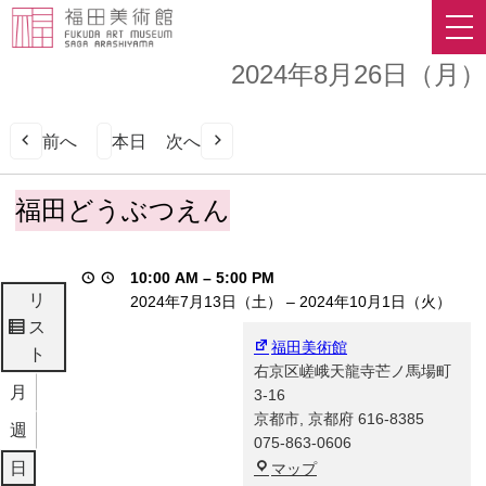
2024年8月26日（月）
前へ
本日
次へ
福
福田どうぶつえん
田
ど
う
10:00 AM
–
5:00 PM
ぶ
リ
2024年7月13日（土）
–
2024年10月1日（火）
つ
ス
表
え
福田美術館
ト
示
ん
右京区嵯峨天龍寺芒ノ馬場町
月
3-16
京都市
,
京都府
616-8385
週
075-863-0606
福
日
マップ