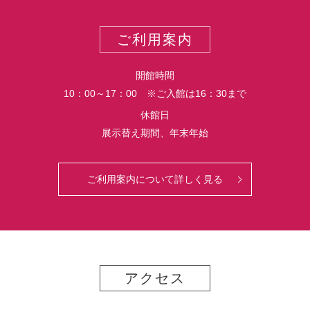
ー
ス
ト
ポ
ご利用案内
ー
ト
開館時間
10：00～17：00 ※ご入館は16：30まで
休館日
展示替え期間、年末年始
ご利用案内について詳しく見る
アクセス