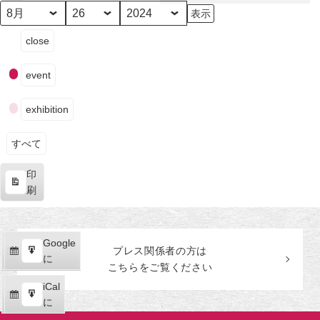
田
美
月
日
年
イ
術
close
ベ
館
ン
event
ト
の
exhibition
カ
テ
ゴ
すべて
リ
印
ー
表
刷
示
Google
Google
プレス関係者の
方
は
購
エ
で
に
こちらをご覧ください
読
ク
iCal
iCal
ス
購
エ
で
に
ポ
読
ク