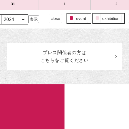
（水）
（木）
（金）
17
ベ
18
ベ
19
ベ
7
の
7
の
7
の
31
2024
(1
1
2024
(1
2
2024
(1
日
ン
日
ン
日
ン
月
イ
月
イ
月
イ
年
件
年
件
年
件
（水）
ト)
（木）
ト)
（金）
ト)
24
ベ
25
ベ
26
ベ
7
の
8
の
8
の
イ
close
event
exhibition
日
ン
日
ン
日
ン
月
イ
月
イ
月
イ
ベ
（水）
ト)
（木）
ト)
（金）
ト)
31
ベ
1
ベ
2
ベ
ン
日
ン
日
ン
日
ン
ト
（水）
ト)
（木）
ト)
（金）
ト)
の
カ
プレス関係者の
方
は
テ
ゴ
こちらをご覧ください
リ
ー