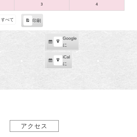
（土）
ト)
（日）
ト)
20
ベ
21
ベ
7
の
7
の
3
2024
(1
4
2024
(1
日
ン
日
ン
月
イ
月
イ
年
件
年
件
（土）
ト)
（日）
ト)
27
ベ
28
ベ
8
の
8
の
すべて
印刷
日
ン
日
ン
月
イ
月
イ
表
（土）
ト)
（日）
ト)
3
ベ
4
ベ
示
日
ン
日
ン
Google
Google
（土）
ト)
（日）
ト)
購
エ
で
に
読
ク
iCal
iCal
ス
購
エ
で
に
ポ
読
ク
ー
ス
ト
ポ
ー
ト
アクセス