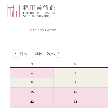
TOP
My Calendar
前へ
本日
次へ
月
月
火
火
曜
曜
1
2024
(1
2
2024
日
日
年
件
年
7
の
7
8
2024
9
2024
月
イ
月
年
年
1
ベ
2
7
7
15
2024
(1
16
2024
(1
日
ン
日
月
月
年
件
年
件
（月）
ト)
（火）
8
9
7
の
7
の
22
2024
(1
23
2024
(1
日
日
月
イ
月
イ
年
件
年
件