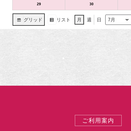
（月）
（火）
15
ベ
16
ベ
7
の
7
の
29
2024
(1
30
2024
(1
日
ン
日
ン
月
イ
月
イ
年
件
年
件
（月）
ト)
（火）
ト)
22
ベ
23
ベ
7
の
7
の
グリッド
リスト
月
週
日
日
ン
日
ン
月
イ
月
イ
月
年
表
表
（月）
ト)
（火）
ト)
29
ベ
30
ベ
示
示
日
ン
日
ン
（月）
ト)
（火）
ト)
ご利用案内