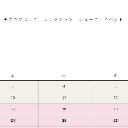
美術館
について
コレクション
ニュース・イベント
水
水
木
木
金
金
曜
曜
曜
3
2024
4
2024
5
2024
日
日
日
年
年
年
7
7
7
10
2024
11
2024
12
2024
月
月
月
年
年
年
3
4
5
7
7
7
17
2024
(1
18
2024
(1
19
2024
(1
日
日
日
月
月
月
年
件
年
件
年
件
（水）
（木）
（金）
10
11
12
7
の
7
の
7
の
24
2024
(1
25
2024
(1
26
2024
(1
日
日
日
月
イ
月
イ
月
イ
年
件
年
件
年
件