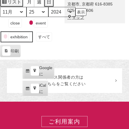
に
リスト
月
週
日
京都市
,
京都府
616-8385
表
舞
075-863-0606
示
い
月
日
年
福
マップ
降
イ
close
event
田
り
ベ
美
た
ン
術
exhibition
すべて
奇
ト
館
跡！
の
印刷
伊
カ
表
藤
テ
示
若
ゴ
Google
Google
冲
リ
購
エ
で
に
の
ー
プレス関係者の
方
は
読
ク
激
こちらをご覧ください
iCal
iCal
ス
レ
購
エ
で
に
ポ
ア
読
ク
ー
な
ス
ト
巻
ポ
物
ー
ご利用案内
が
ト
世