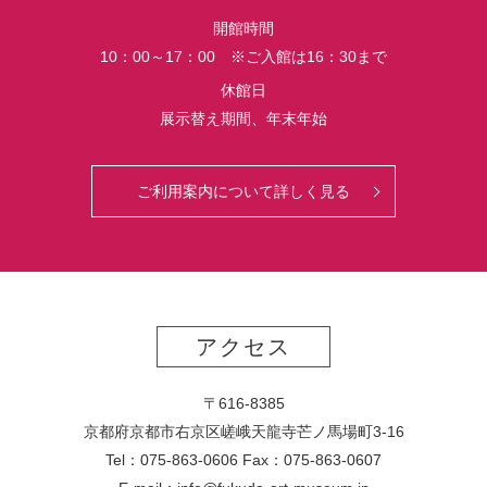
界
開館時間
初
10：00～17：00 ※ご入館は16：30まで
公
開
休館日
さ
展示替え期間、年末年始
れ
る
っ
ご利用案内について詳しく見る
て
マ
ジ？！
アクセス
〒616-8385
京都府京都市右京区嵯峨天龍寺芒ノ馬場
町
3-16
Tel：075-863-0606 Fax：075-863-0607