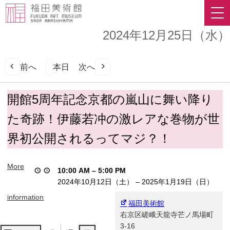
2024年12月25日（水）
前へ
本日
次へ
開
開館5周年記念京都の嵐山に舞い降り
館
た奇跡！伊藤若冲の激レアな巻物が世
5
周
界初公開されるってマジ？！
年
記
念
More
10:00 AM
–
5:00 PM
京
2024年10月12日（土）
–
2025年1月19日（日）
都
の
information
福田美術館
嵐
右京区嵯峨天龍寺芒ノ馬場町
山
3-16