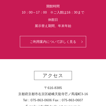
界
開館時間
初
10：00～17：00 ※ご入館は16：30まで
公
開
休館日
さ
展示替え期間、年末年始
れ
る
っ
ご利用案内について詳しく見る
て
マ
ジ？！
アクセス
〒616-8385
京都府京都市右京区嵯峨天龍寺芒ノ馬場
町
3-16
Tel：075-863-0606 Fax：075-863-0607