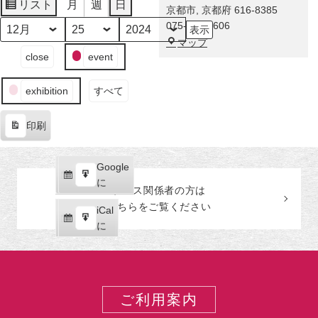
に
リスト
月
週
日
京都市
,
京都府
616-8385
表
舞
075-863-0606
示
い
月
日
年
福
マップ
降
イ
close
event
田
り
ベ
美
た
ン
術
exhibition
すべて
奇
ト
館
跡！
の
印刷
伊
カ
表
藤
テ
示
若
ゴ
Google
Google
冲
リ
購
エ
で
に
の
ー
プレス関係者の
方
は
読
ク
激
こちらをご覧ください
iCal
iCal
ス
レ
購
エ
で
に
ポ
ア
読
ク
ー
な
ス
ト
巻
ポ
物
ー
ご利用案内
が
ト
世