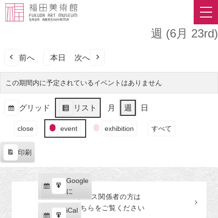
週 (6月 23rd)
前へ
本日
次へ
この期間内に予定されているイベントはありません
グリッド
リスト
月
週
日
表
表
イ
示
示
close
event
exhibition
すべて
ベ
ン
印刷
ト
表
の
示
カ
Google
Google
テ
購
エ
で
に
プレス関係者の
方
は
ゴ
読
ク
こちらをご覧ください
リ
iCal
iCal
ス