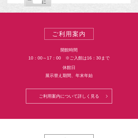
ー
購
エ
で
に
ポ
読
ク
ー
ス
ト
ポ
ー
ご利用案内
ト
開館時間
10：00～17：00 ※ご入館は16：30まで
休館日
展示替え期間、年末年始
ご利用案内について詳しく見る