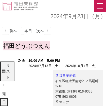
2024年9月23日（月）
前へ
本日
次へ
福
福田どうぶつえん
田
ど
う
10:00 AM
–
5:00 PM
ぶ
リ
2024年7月13日（土）
–
2024年10月1日（火）
つ
ス
表
え
福田美術館
ト
示
ん
右京区嵯峨天龍寺芒ノ馬場町
月
3-16
京都市
,
京都府
616-8385
週
075-863-0606
福
日
マップ