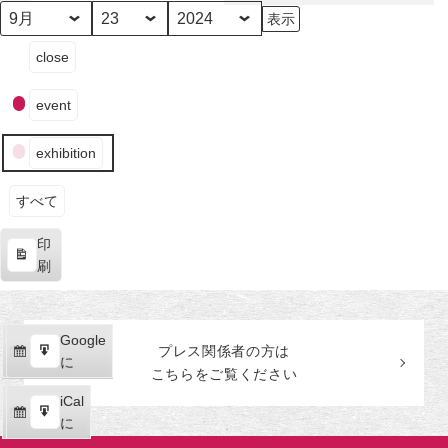
田
美
月
日
年
イ
術
close
ベ
館
ン
event
ト
の
exhibition
カ
テ
ゴ
すべて
リ
印
ー
表
刷
示
Google
Google
プレス関係者の
方
は
購
エ
で
に
こちらをご覧ください
読
ク
iCal
iCal
ス
購
エ
で
に
ポ
読
ク