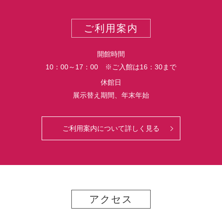
ー
ス
ト
ポ
ご利用案内
ー
ト
開館時間
10：00～17：00 ※ご入館は16：30まで
休館日
展示替え期間、年末年始
ご利用案内について詳しく見る
アクセス