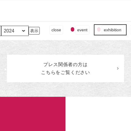
イ
close
event
exhibition
ベ
ン
ト
の
カ
プレス関係者の
方
は
テ
ゴ
こちらをご覧ください
リ
ー