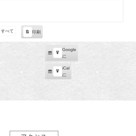
すべて
印刷
表
示
Google
Google
購
エ
で
に
読
ク
iCal
iCal
ス
購
エ
で
に
ポ
読
ク
ー
ス
ト
ポ
ー
ト