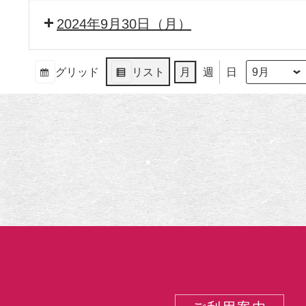
2024年9月30日（月）
グリッド
リスト
月
週
日
月
年
表
表
示
示