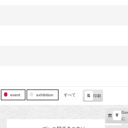
event
exhibition
すべて
印刷
表
示
Goo
Goo
購
エ
で
に
読
ク