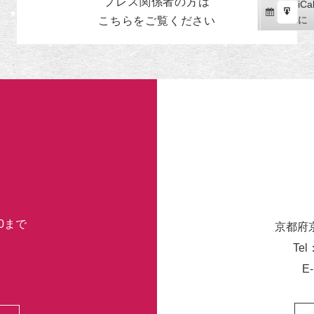
プレス関係者の
方
は
iCal
iCa
ス
購
エ
で
に
こちらをご覧ください
ポ
読
ク
ー
ス
ト
ポ
ー
ト
30まで
京都府
Tel
E