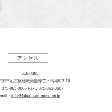
l
アクセス
〒616-8385
京都市右京区嵯峨天龍寺芒ノ馬場
町
3-16
：075-863-0606 Fax：075-863-0607
-mail：
info@fukuda-art-museum.jp