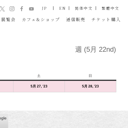
JP
EN
简体中文
繁體中文
展覧会
カフェ&ショップ
通信販売
チケット
購入
週 (5月 22nd)
土
土
日
日
曜
曜
23
5月 27, '23
2023
(1
5月 28, '23
2023
(1
日
日
年
件
年
件
5
の
5
の
月
イ
月
イ
27
ベ
28
ベ
日
ン
日
ン
gle
gle
金）
)
（土）
ト)
（日）
ト)