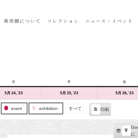
美術館
について
コレクション
ニュース・イベント
水
水
木
木
金
金
曜
曜
曜
5月 24, '23
2023
(1
5月 25, '23
2023
(1
5月 26, '23
20
(1
日
日
日
年
件
年
件
年
件
5
の
5
の
5
の
event
exhibition
すべて
印刷
月
イ
月
イ
月
イ
表
24
ベ
25
ベ
26
ベ
示
日
ン
日
ン
日
ン
Goo
Goo
（水）
ト)
（木）
ト)
（
ト
購
エ
で
に