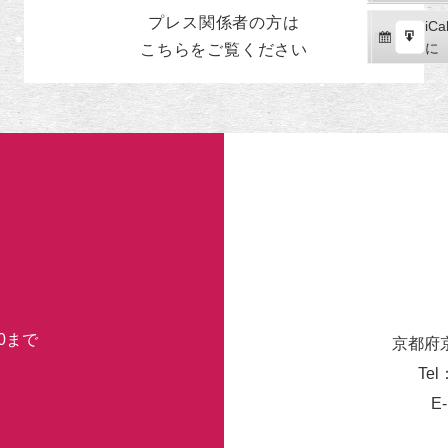
読
ク
プレス関係者の
方
は
iCal
iCa
ス
購
エ
で
に
こちらをご覧ください
ポ
読
ク
ー
ス
ト
ポ
ー
ト
30まで
京都府
Tel
E