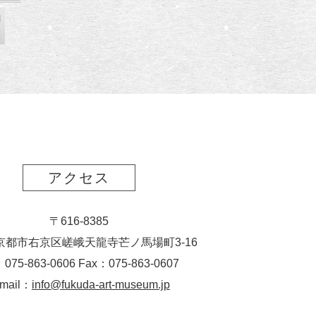
l
アクセス
〒616-8385
京都市右京区嵯峨天龍寺芒ノ馬場
町
3-16
：075-863-0606 Fax：075-863-0607
-mail：
info@fukuda-art-museum.jp