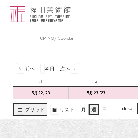
TOP
My Calendar
前へ
本日
次へ
月
月
火
火
曜
曜
5月 22, '23
2023
(1
5月 23, '23
2023
(1
日
日
年
件
年
件
5
の
5
の
イ
close
グリッド
リスト
月
週
日
月
イ
月
イ
ベ
表
表
22
ベ
23
ベ
ン
示
示
日
ン
日
ン
ト
（月）
ト)
（火）
ト)
の