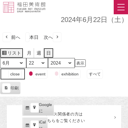
2024年6月22日（土）
前へ
本日
次へ
リスト
月
週
日
表
示
月
日
年
イ
close
event
exhibition
すべて
ベ
ン
印刷
ト
表
の
示
カ
Google
Google
テ
購
エ
で
に
プレス関係者の
方
は
ゴ
読
ク
こちらをご覧ください
リ
iCal
iCal
ス
ー