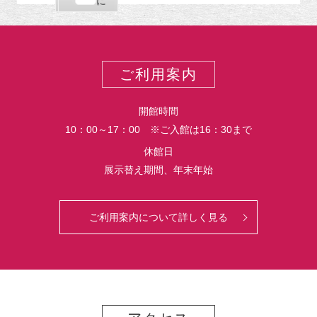
購
エ
で
に
ポ
読
ク
ー
ス
ト
ポ
ー
ご利用案内
ト
開館時間
10：00～17：00 ※ご入館は16：30まで
休館日
展示替え期間、年末年始
ご利用案内について詳しく見る