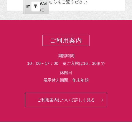
こちらをご覧ください
リ
iCal
iCal
ス
ー
購
エ
で
に
ポ
読
ク
ー
ス
ト
ポ
ー
ご利用案内
ト
開館時間
10：00～17：00 ※ご入館は16：30まで
休館日
展示替え期間、年末年始
ご利用案内について詳しく見る