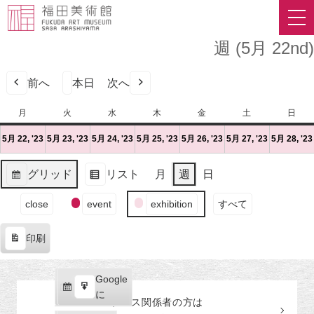
週 (5月 22nd)
前へ
本日
次へ
月
月
火
火
水
水
木
木
金
金
土
土
日
日
曜
曜
曜
曜
曜
曜
曜
5月 22, '23
2023
(1
5月 23, '23
2023
(1
5月 24, '23
2023
(1
5月 25, '23
2023
(1
5月 26, '23
2023
(1
5月 27, '23
2023
(1
5月 28, '23
日
日
日
日
日
日
日
年
件
年
件
年
件
年
件
年
件
年
件
5
の
5
の
5
の
5
の
5
の
5
の
グリッド
リスト
月
週
日
月
イ
月
イ
月
イ
月
イ
月
イ
月
イ
表
表
22
ベ
23
ベ
24
ベ
25
ベ
26
ベ
27
ベ
イ
示
示
close
event
exhibition
すべて
日
ン
日
ン
日
ン
日
ン
日
ン
日
ン
ベ
（月）
ト)
（火）
ト)
（水）
ト)
（木）
ト)
（金）
ト)
（土）
ト)
ン
印刷
ト
表
の
示
カ
Google
Google
テ
購
エ
で
に
プレス関係者の
方
は
ゴ
読
ク