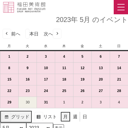
2023年 5月 のイベント
前へ
本日
次へ
月
月
火
火
水
水
木
木
金
金
土
土
日
日
曜
曜
曜
曜
曜
曜
曜
1
2023
(1
2
2023
(1
3
2023
(1
4
2023
(1
5
2023
(1
6
2023
(1
7
2023
(1
日
日
日
日
日
日
日
年
件
年
件
年
件
年
件
年
件
年
件
年
件
5
の
5
の
5
の
5
の
5
の
5
の
5
の
8
2023
(1
9
2023
(1
10
2023
(1
11
2023
(1
12
2023
(1
13
2023
(1
14
202
(1
月
イ
月
イ
月
イ
月
イ
月
イ
月
イ
月
イ
年
件
年
件
年
件
年
件
年
件
年
件
年
件
1
ベ
2
ベ
3
ベ
4
ベ
5
ベ
6
ベ
7
ベ
5
の
5
の
5
の
5
の
5
の
5
の
5
の
15
2023
(1
16
2023
(1
17
2023
(1
18
2023
(1
19
2023
(1
20
2023
(1
21
202
(1
日
ン
日
ン
日
ン
日
ン
日
ン
日
ン
日
ン
月
イ
月
イ
月
イ
月
イ
月
イ
月
イ
月
イ
年
件
年
件
年
件
年
件
年
件
年
件
年
件
（月）
ト)
（火）
ト)
（水）
ト)
（木）
ト)
（金）
ト)
（土）
ト)
（日
ト)
8
ベ
9
ベ
10
ベ
11
ベ
12
ベ
13
ベ
14
ベ
5
の
5
の
5
の
5
の
5
の
5
の
5
の
22
2023
(1
23
2023
(1
24
2023
(1
25
2023
(1
26
2023
(1
27
2023
(1
28
202
(1
日
ン
日
ン
日
ン
日
ン
日
ン
日
ン
日
ン
月
イ
月
イ
月
イ
月
イ
月
イ
月
イ
月
イ
年
件
年
件
年
件
年
件
年
件
年
件
年
件
（月）
ト)
（火）
ト)
（水）
ト)
（木）
ト)
（金）
ト)
（土）
ト)
（日
ト)
15
ベ
16
ベ
17
ベ
18
ベ
19
ベ
20
ベ
21
ベ
5
の
5
の
5
の
5
の
5
の
5
の
5
の
29
2023
(1
30
2023
31
2023
(1
1
2023
(1
2
2023
(1
3
2023
(1
4
2023
(1
日
ン
日
ン
日
ン
日
ン
日
ン
日
ン
日
ン
月
イ
月
イ
月
イ
月
イ
月
イ
月
イ
月
イ
年
件
年
年
件
年
件
年
件
年
件
年
件
（月）
ト)
（火）
ト)
（水）
ト)
（木）
ト)
（金）
ト)
（土）
ト)
（日
ト)
22
ベ
23
ベ
24
ベ
25
ベ
26
ベ
27
ベ
28
ベ
5
の
5
5
の
6
の
6
の
6
の
6
の
グリッド
リスト
月
週
日
日
ン
日
ン
日
ン
日
ン
日
ン
日
ン
日
ン
月
イ
月
月
イ
月
イ
月
イ
月
イ
月
イ
表
表
（月）
ト)
（火）
ト)
（水）
ト)
（木）
ト)
（金）
ト)
（土）
ト)
（日
ト)
29
ベ
30
31
ベ
1
ベ
2
ベ
3
ベ
4
ベ
示
示