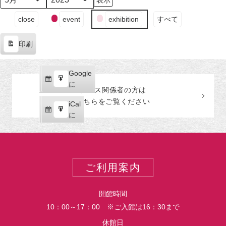
日
ン
日
日
ン
日
ン
日
ン
日
ン
日
ン
月
年
（月）
ト)
（火）
（水）
ト)
（木）
ト)
（金）
ト)
（土）
ト)
（日
ト)
イ
close
event
exhibition
すべて
ベ
ン
印刷
ト
表
の
示
カ
Google
Google
テ
購
エ
で
に
プレス関係者の
方
は
ゴ
読
ク
こちらをご覧ください
リ
iCal
iCal
ス
ー
購
エ
で
に
ポ
読
ク
ー
ス
ト
ポ
ー
ご利用案内
ト
開館時間
10：00～17：00 ※ご入館は16：30まで
休館日