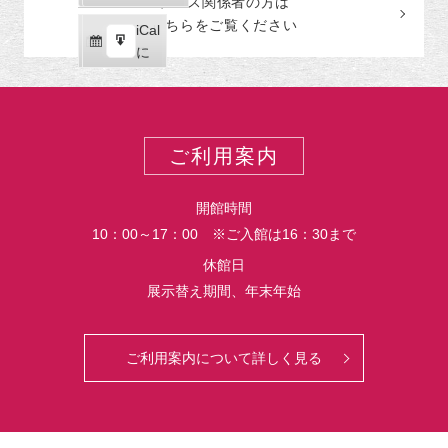
プレス関係者の
方
は
ゴ
読
ク
こちらをご覧ください
リ
iCal
iCal
ス
ー
購
エ
で
に
ポ
読
ク
ー
ス
ト
ポ
ー
ご利用案内
ト
開館時間
10：00～17：00 ※ご入館は16：30まで
休館日
展示替え期間、年末年始
ご利用案内について詳しく見る