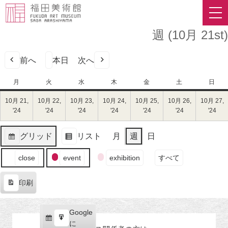
週 (10月 21st)
前へ
本日
次へ
月
月
火
火
水
水
木
木
金
金
土
土
日
日
曜
曜
曜
曜
曜
曜
曜
10月 21,
10月 22,
10月 23,
10月 24,
10月 25,
10月 26,
10月 27,
日
日
日
日
日
日
日
'24
2024
'24
2024
'24
2024
'24
2024
'24
2024
'24
2024
'24
202
年
年
年
年
年
年
年
10
10
10
10
10
10
10
グリッド
リスト
月
週
日
月
月
月
月
月
月
月
表
表
21
22
23
24
25
26
27
イ
示
示
close
event
exhibition
すべて
日
日
日
日
日
日
日
ベ
（月）
（火）
（水）
（木）
（金）
（土）
（
ン
印刷
ト
表
の
示
カ
Google
Google
テ
購
エ
で
に