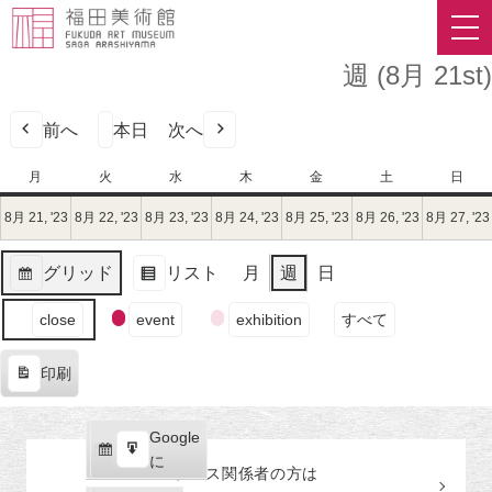
週 (8月 21st)
前へ
本日
次へ
月
月
火
火
水
水
木
木
金
金
土
土
日
日
曜
曜
曜
曜
曜
曜
曜
8月 21, '23
2023
8月 22, '23
2023
8月 23, '23
2023
8月 24, '23
2023
8月 25, '23
2023
8月 26, '23
2023
8月 27, '23
日
日
日
日
日
日
日
年
年
年
年
年
年
8
8
8
8
8
8
グリッド
リスト
月
週
日
月
月
月
月
月
月
表
表
21
22
23
24
25
26
イ
示
示
close
event
exhibition
すべて
日
日
日
日
日
日
ベ
（月）
（火）
（水）
（木）
（金）
（土）
ン
印刷
ト
表
の
示
カ
Google
Google
テ
購
エ
で
に
プレス関係者の
方
は
ゴ
読
ク