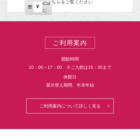
こちらをご覧ください
リ
iCal
iCal
ス
ー
購
エ
で
に
ポ
読
ク
ー
ス
ト
ポ
ー
ご利用案内
ト
開館時間
10：00～17：00 ※ご入館は16：30まで
休館日
展示替え期間、年末年始
ご利用案内について詳しく見る