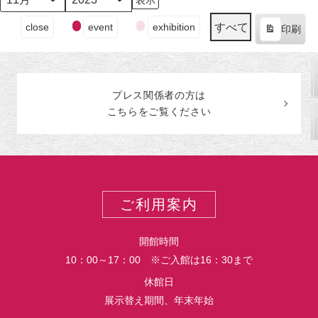
日
ン
日
ン
日
ン
日
ン
日
ン
日
ン
日
ン
月
年
（月）
ト)
（火）
ト)
（水）
ト)
（木）
ト)
（金）
ト)
（土）
ト)
（日
ト)
イ
すべて
close
event
exhibition
印刷
ベ
表
ン
示
ト
の
プレス関係者の
方
は
カ
こちらをご覧ください
テ
ゴ
リ
ー
ご利用案内
開館時間
10：00～17：00 ※ご入館は16：30まで
休館日
展示替え期間、年末年始