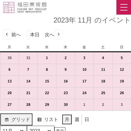
2023年 11月 のイベント
前へ
本日
次へ
月
月
火
火
水
水
木
木
金
金
土
土
日
日
曜
曜
曜
曜
曜
曜
曜
30
2023
(1
31
2023
(1
1
2023
(1
2
2023
(1
3
2023
(1
4
2023
(1
5
2023
(1
日
日
日
日
日
日
日
年
件
年
件
年
件
年
件
年
件
年
件
年
件
10
の
10
の
11
の
11
の
11
の
11
の
11
の
6
2023
(1
7
2023
(1
8
2023
(1
9
2023
(1
10
2023
(1
11
2023
(1
12
202
(1
月
イ
月
イ
月
イ
月
イ
月
イ
月
イ
月
イ
年
件
年
件
年
件
年
件
年
件
年
件
年
件
30
ベ
31
ベ
1
ベ
2
ベ
3
ベ
4
ベ
5
ベ
11
の
11
の
11
の
11
の
11
の
11
の
11
の
13
2023
(1
14
2023
(1
15
2023
(1
16
2023
(1
17
2023
(1
18
2023
(1
19
202
(1
日
ン
日
ン
日
ン
日
ン
日
ン
日
ン
日
ン
月
イ
月
イ
月
イ
月
イ
月
イ
月
イ
月
イ
年
件
年
件
年
件
年
件
年
件
年
件
年
件
（月）
ト)
（火）
ト)
（水）
ト)
（木）
ト)
（金）
ト)
（土）
ト)
（日
ト)
6
ベ
7
ベ
8
ベ
9
ベ
10
ベ
11
ベ
12
ベ
11
の
11
の
11
の
11
の
11
の
11
の
11
の
20
2023
(1
21
2023
(1
22
2023
(1
23
2023
(1
24
2023
(1
25
2023
(1
26
202
(1
日
ン
日
ン
日
ン
日
ン
日
ン
日
ン
日
ン
月
イ
月
イ
月
イ
月
イ
月
イ
月
イ
月
イ
年
件
年
件
年
件
年
件
年
件
年
件
年
件
（月）
ト)
（火）
ト)
（水）
ト)
（木）
ト)
（金）
ト)
（土）
ト)
（日
ト)
13
ベ
14
ベ
15
ベ
16
ベ
17
ベ
18
ベ
19
ベ
11
の
11
の
11
の
11
の
11
の
11
の
11
の
27
2023
(1
28
2023
(1
29
2023
(1
30
2023
(1
1
2023
(1
2
2023
(1
3
2023
(1
日
ン
日
ン
日
ン
日
ン
日
ン
日
ン
日
ン
月
イ
月
イ
月
イ
月
イ
月
イ
月
イ
月
イ
年
件
年
件
年
件
年
件
年
件
年
件
年
件
（月）
ト)
（火）
ト)
（水）
ト)
（木）
ト)
（金）
ト)
（土）
ト)
（日
ト)
20
ベ
21
ベ
22
ベ
23
ベ
24
ベ
25
ベ
26
ベ
11
の
11
の
11
の
11
の
12
の
12
の
12
の
グリッド
リスト
月
週
日
日
ン
日
ン
日
ン
日
ン
日
ン
日
ン
日
ン
月
イ
月
イ
月
イ
月
イ
月
イ
月
イ
月
イ
表
表
（月）
ト)
（火）
ト)
（水）
ト)
（木）
ト)
（金）
ト)
（土）
ト)
（日
ト)
27
ベ
28
ベ
29
ベ
30
ベ
1
ベ
2
ベ
3
ベ
示
示