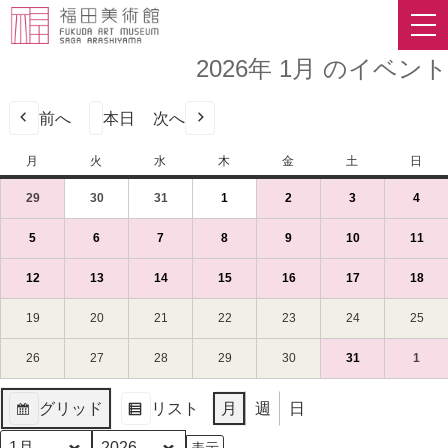
2026年 1月 のイベント
前へ
本日
次へ
月
月
火
火
水
水
木
木
金
金
土
土
日
日
曜
曜
曜
曜
曜
曜
曜
29
2025
(1
30
2025
(1
31
2025
(1
1
2026
(1
2
2026
(1
3
2026
(1
4
2026
(1
日
日
日
日
日
日
日
年
件
年
件
年
件
年
件
年
件
年
件
年
件
12
の
12
の
12
の
1
の
1
の
1
の
1
の
5
2026
(1
6
2026
(1
7
2026
(1
8
2026
(1
9
2026
(1
10
2026
(1
11
202
(1
月
イ
月
イ
月
イ
月
イ
月
イ
月
イ
月
イ
年
件
年
件
年
件
年
件
年
件
年
件
年
件
29
ベ
30
ベ
31
ベ
1
ベ
2
ベ
3
ベ
4
ベ
1
の
1
の
1
の
1
の
1
の
1
の
1
の
12
2026
(1
13
2026
(1
14
2026
(1
15
2026
(1
16
2026
(1
17
2026
(1
18
202
(1
日
ン
日
ン
日
ン
日
ン
日
ン
日
ン
日
ン
月
イ
月
イ
月
イ
月
イ
月
イ
月
イ
月
イ
年
件
年
件
年
件
年
件
年
件
年
件
年
件
（月）
ト)
（火）
ト)
（水）
ト)
（木）
ト)
（金）
ト)
（土）
ト)
（日
ト)
5
ベ
6
ベ
7
ベ
8
ベ
9
ベ
10
ベ
11
ベ
1
の
1
の
1
の
1
の
1
の
1
の
1
の
19
2026
20
2026
21
2026
22
2026
23
2026
24
2026
25
202
日
ン
日
ン
日
ン
日
ン
日
ン
日
ン
日
ン
月
イ
月
イ
月
イ
月
イ
月
イ
月
イ
月
イ
年
年
年
年
年
年
年
（月）
ト)
（火）
ト)
（水）
ト)
（木）
ト)
（金）
ト)
（土）
ト)
（日
ト)
12
ベ
13
ベ
14
ベ
15
ベ
16
ベ
17
ベ
18
ベ
1
1
1
1
1
1
1
26
2026
27
2026
28
2026
29
2026
30
2026
31
2026
(1
1
2026
(1
日
ン
日
ン
日
ン
日
ン
日
ン
日
ン
日
ン
月
月
月
月
月
月
月
年
年
年
年
年
年
件
年
件
（月）
ト)
（火）
ト)
（水）
ト)
（木）
ト)
（金）
ト)
（土）
ト)
（日
ト)
19
20
21
22
23
24
25
1
1
1
1
1
1
の
2
の
グリッド
リスト
月
週
日
日
日
日
日
日
日
日
月
月
月
月
月
月
イ
月
イ
表
表
（月）
（火）
（水）
（木）
（金）
（土）
（日
26
27
28
29
30
31
ベ
1
ベ
示
示