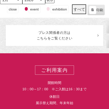
日
日
日
日
日
日
ン
日
ン
月
年
（月）
（火）
（水）
（木）
（金）
（土）
ト)
（日
ト)
イ
すべて
close
event
exhibition
印刷
ベ
表
ン
示
ト
の
プレス関係者の
方
は
カ
こちらをご覧ください
テ
ゴ
リ
ー
ご利用案内
開館時間
10：00～17：00 ※ご入館は16：30まで
休館日
展示替え期間、年末年始