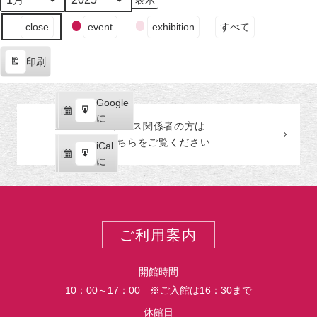
日
日
日
日
日
日
日
月
年
（月）
（火）
（水）
（木）
（金）
（土）
（日
イ
close
event
exhibition
すべて
ベ
ン
印刷
ト
表
の
示
カ
Google
Google
テ
購
エ
で
に
プレス関係者の
方
は
ゴ
読
ク
こちらをご覧ください
リ
iCal
iCal
ス
ー
購
エ
で
に
ポ
読
ク
ー
ス
ト
ポ
ー
ご利用案内
ト
開館時間
10：00～17：00 ※ご入館は16：30まで
休館日