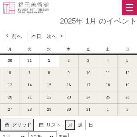
2025年 1月 のイベント
前へ
本日
次へ
月
月
火
火
水
水
木
木
金
金
土
土
日
日
曜
曜
曜
曜
曜
曜
曜
30
2024
(1
31
2024
(1
1
2025
(1
2
2025
3
2025
4
2025
5
2025
日
日
日
日
日
日
日
年
件
年
件
年
件
年
年
年
年
12
の
12
の
1
の
1
1
1
1
6
2025
7
2025
8
2025
9
2025
10
2025
11
2025
12
202
月
イ
月
イ
月
イ
月
月
月
月
年
年
年
年
年
年
年
30
ベ
31
ベ
1
ベ
2
3
4
5
1
1
1
1
1
1
1
13
2025
14
2025
15
2025
16
2025
17
2025
18
2025
19
202
日
ン
日
ン
日
ン
日
日
日
日
月
月
月
月
月
月
月
年
年
年
年
年
年
年
（月）
ト)
（火）
ト)
（水）
ト)
（木）
（金）
（土）
（日
6
7
8
9
10
11
12
1
1
1
1
1
1
1
20
2025
21
2025
22
2025
23
2025
24
2025
25
2025
26
202
日
日
日
日
日
日
日
月
月
月
月
月
月
月
年
年
年
年
年
年
年
（月）
（火）
（水）
（木）
（金）
（土）
（日
13
14
15
16
17
18
19
1
1
1
1
1
1
1
27
2025
28
2025
29
2025
30
2025
31
2025
1
2025
2
2025
日
日
日
日
日
日
日
月
月
月
月
月
月
月
年
年
年
年
年
年
年
（月）
（火）
（水）
（木）
（金）
（土）
（日
20
21
22
23
24
25
26
1
1
1
1
1
2
2
グリッド
リスト
月
週
日
日
日
日
日
日
日
日
月
月
月
月
月
月
月
表
表
（月）
（火）
（水）
（木）
（金）
（土）
（日
27
28
29
30
31
1
2
示
示