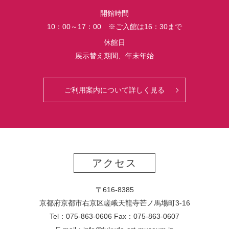
界
開館時間
初
10：00～17：00 ※ご入館は16：30まで
公
開
休館日
さ
展示替え期間、年末年始
れ
る
っ
ご利用案内について詳しく見る
て
マ
ジ？！
アクセス
〒616-8385
京都府京都市右京区嵯峨天龍寺芒ノ馬場
町
3-16
Tel：075-863-0606 Fax：075-863-0607