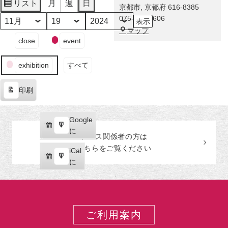
に
リスト
月
週
日
京都市
,
京都府
616-8385
表
舞
075-863-0606
示
い
月
日
年
福
マップ
降
イ
close
event
田
り
ベ
美
た
ン
術
exhibition
すべて
奇
ト
館
跡！
の
印刷
伊
カ
表
藤
テ
示
若
ゴ
Google
Google
冲
リ
購
エ
で
に
の
ー
プレス関係者の
方
は
読
ク
激
こちらをご覧ください
iCal
iCal
ス
レ
購
エ
で
に
ポ
ア
読
ク
ー
な
ス
ト
巻
ポ
物
ー
ご利用案内
が
ト
世