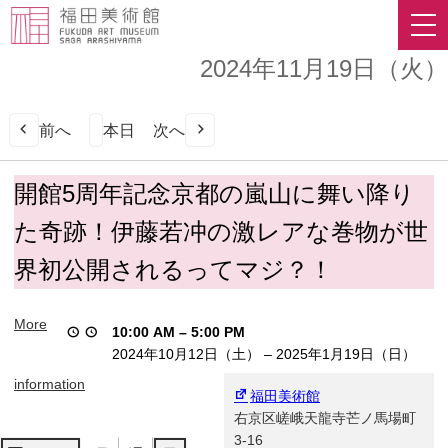
2024年11月19日（火）
前へ
本日
次へ
開
開館5周年記念京都の嵐山に舞い降り
館
た奇跡！伊藤若冲の激レアな巻物が世
5
周
界初公開されるってマジ？！
年
記
念
More
10:00 AM
–
5:00 PM
京
2024年10月12日（土）
–
2025年1月19日（日）
都
の
information
福田美術館
嵐
右京区嵯峨天龍寺芒ノ馬場町
山
3-16