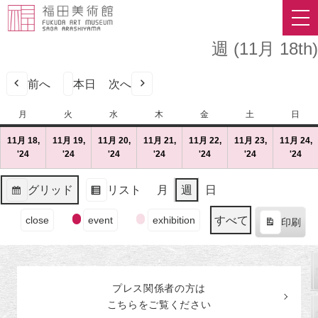
週 (11月 18th)
前へ
本日
次へ
月
月
火
火
水
水
木
木
金
金
土
土
日
日
曜
曜
曜
曜
曜
曜
曜
11月 18,
11月 19,
11月 20,
11月 21,
11月 22,
11月 23,
11月 24,
日
日
日
日
日
日
日
'24
2024
(1
'24
2024
(1
'24
2024
(1
'24
2024
(1
'24
2024
(1
'24
2024
(1
'24
202
(1
年
件
年
件
年
件
年
件
年
件
年
件
年
件
11
の
11
の
11
の
11
の
11
の
11
の
11
の
グリッド
リスト
月
週
日
月
イ
月
イ
月
イ
月
イ
月
イ
月
イ
月
イ
表
表
18
ベ
19
ベ
20
ベ
21
ベ
22
ベ
23
ベ
24
ベ
イ
示
示
すべて
close
event
exhibition
日
ン
日
ン
日
ン
日
ン
日
ン
日
ン
日
ン
印刷
ベ
表
（月）
ト)
（火）
ト)
（水）
ト)
（木）
ト)
（金）
ト)
（土）
ト)
（
ト)
ン
示
ト
の
プレス関係者の
方
は
カ
こちらをご覧ください
テ