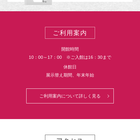
購
エ
で
に
ポ
読
ク
ー
ス
ト
ポ
ー
ご利用案内
ト
開館時間
10：00～17：00 ※ご入館は16：30まで
休館日
展示替え期間、年末年始
ご利用案内について詳しく見る