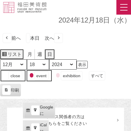
2024年12月18日（水）
前へ
本日
次へ
リスト
月
週
日
表
示
月
日
年
イ
close
event
exhibition
すべて
ベ
ン
印刷
ト
表
の
示
カ
Google
Google
テ
購
エ
で
に
プレス関係者の
方
は
ゴ
読
ク
こちらをご覧ください
リ
iCal
iCal
ス
ー