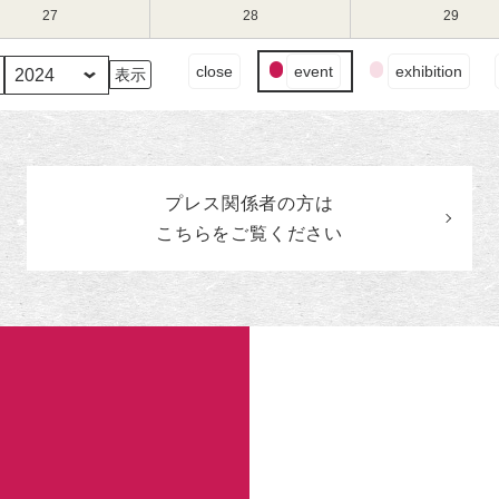
（水）
（木）
（金）
13
14
15
3
3
3
27
2024
28
2024
29
2024
日
日
日
月
月
月
年
年
年
（水）
（木）
（金）
20
21
22
3
3
3
イ
close
event
exhibition
日
日
日
月
月
月
ベ
（水）
（木）
（金）
27
28
29
ン
日
日
日
ト
（水）
（木）
（金）
の
カ
プレス関係者の
方
は
テ
ゴ
こちらをご覧ください
リ
ー