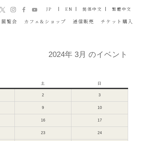
JP
EN
简体中文
繁體中文
展覧会
カフェ&ショップ
通信販売
チケット
購入
2024年 3月 のイベント
土
土
日
日
曜
曜
2
2024
3
2024
日
日
年
年
3
3
9
2024
10
2024
月
月
年
年
2
3
3
3
16
2024
17
2024
日
日
月
月
年
年
（土）
（日）
9
10
3
3
23
2024
24
2024
日
日
月
月
年
年