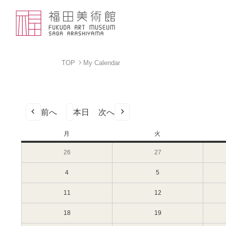
TOP
My Calendar
前へ
本日
次へ
月
月
火
火
曜
曜
26
2024
27
2024
日
日
年
年
2
2
4
2024
5
2024
月
月
年
年
26
27
3
3
11
2024
12
2024
日
日
月
月
年
年
（月）
（火）
4
5
3
3
18
2024
19
2024
日
日
月
月
年
年