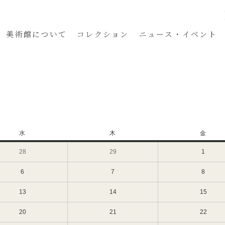
美術館
について
コレクション
ニュース・イベント
水
水
木
木
金
金
曜
曜
曜
28
2024
29
2024
1
2024
日
日
日
年
年
年
2
2
3
6
2024
7
2024
8
2024
月
月
月
年
年
年
28
29
1
3
3
3
13
2024
14
2024
15
2024
日
日
日
月
月
月
年
年
年
（水）
（木）
（金）
6
7
8
3
3
3
20
2024
21
2024
22
2024
日
日
日
月
月
月
年
年
年