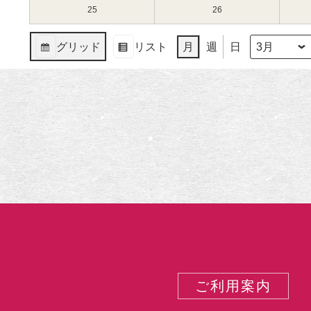
（月）
（火）
11
12
3
3
25
2024
26
2024
日
日
月
月
年
年
（月）
（火）
18
19
3
3
グリッド
リスト
月
週
日
日
日
月
月
月
年
表
表
（月）
（火）
25
26
示
示
日
日
（月）
（火）
ご利用案内