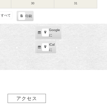
（土）
（日）
16
17
3
3
30
2024
31
2024
日
日
月
月
年
年
（土）
（日）
23
24
3
3
すべて
印刷
日
日
月
月
表
（土）
（日）
30
31
示
日
日
Google
Google
（土）
（日）
購
エ
で
に
読
ク
iCal
iCal
ス
購
エ
で
に
ポ
読
ク
ー
ス
ト
ポ
ー
ト
アクセス