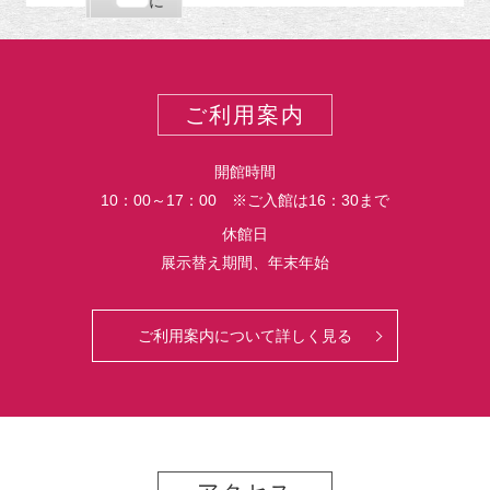
購
エ
で
に
ポ
読
ク
ー
ス
ト
ポ
ー
ご利用案内
ト
開館時間
10：00～17：00 ※ご入館は16：30まで
休館日
展示替え期間、年末年始
ご利用案内について詳しく見る