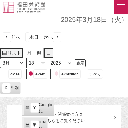
2025年3月18日（火）
前へ
本日
次へ
リスト
月
週
日
表
示
月
日
年
イ
close
event
exhibition
すべて
ベ
ン
印刷
ト
表
の
示
カ
Google
Google
テ
購
エ
で
に
プレス関係者の
方
は
ゴ
読
ク
こちらをご覧ください
リ
iCal
iCal
ス
ー