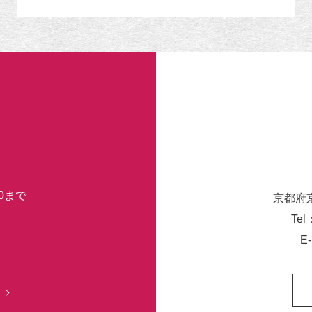
リ
ー
30まで
京都府
Tel
E