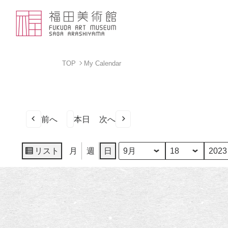
TOP
My Calendar
前へ
本日
次へ
リスト
月
週
日
月
日
年
表
示