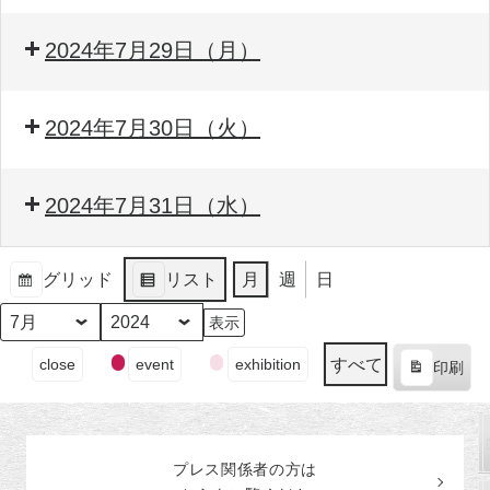
2024年7月29日（月）
2024年7月30日（火）
2024年7月31日（水）
グリッド
リスト
月
週
日
表
表
示
示
月
年
イ
すべて
close
event
exhibition
印刷
ベ
表
ン
示
ト
の
プレス関係者の
方
は
カ