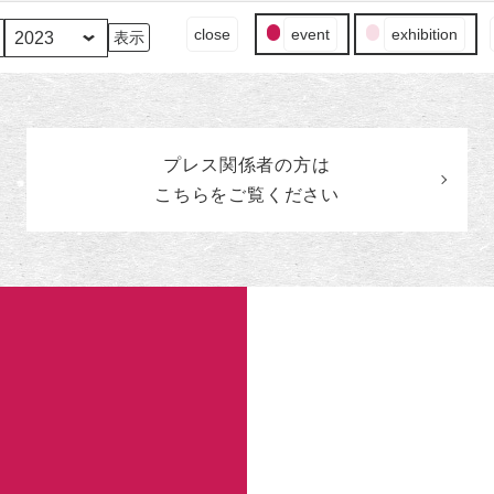
イ
close
event
exhibition
ベ
ン
ト
の
カ
プレス関係者の
方
は
テ
ゴ
こちらをご覧ください
リ
ー