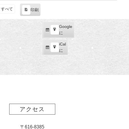
すべて
印刷
表
示
Google
Google
購
エ
で
に
読
ク
iCal
iCal
ス
購
エ
で
に
ポ
読
ク
ー
ス
ト
ポ
ー
ト
アクセス
〒616-8385