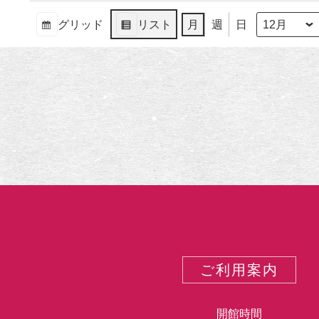
グリッド
リスト
月
週
日
月
年
表
表
示
示
ご利用案内
開館時間