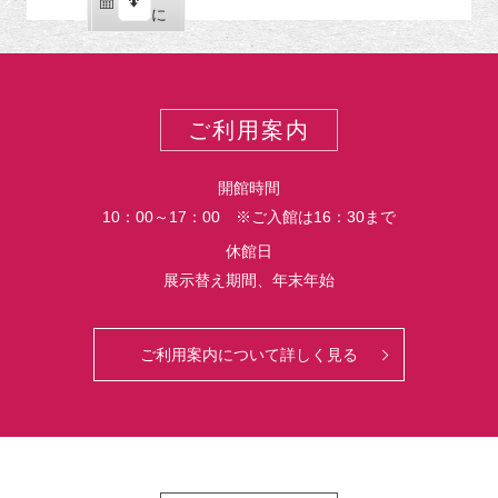
ー
購
エ
で
に
ポ
読
ク
ー
ス
ト
ポ
ー
ご利用案内
ト
開館時間
10：00～17：00 ※ご入館は16：30まで
休館日
展示替え期間、年末年始
ご利用案内について詳しく見る