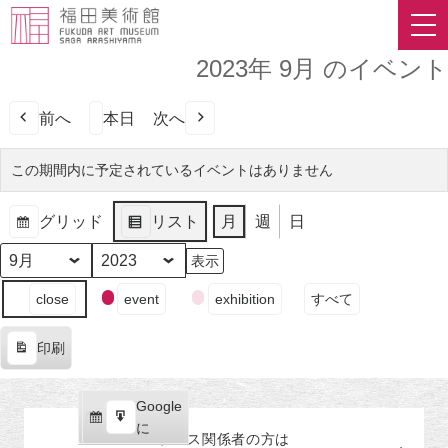
2023年 9月 のイベント
前へ
本日
次へ
この期間内に予定されているイベントはありません
グリッド
リスト
月
週
日
表
表
示
示
月
年
イ
close
event
exhibition
すべて
ベ
ン
印刷
ト
表
の
示
カ
Google
Google
テ
購
エ
で
に
プレス関係者の
方
は
ゴ