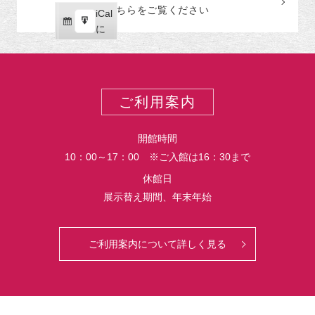
読
ク
こちらをご覧ください
リ
iCal
iCal
ス
ー
購
エ
で
に
ポ
読
ク
ー
ス
ト
ポ
ー
ご利用案内
ト
開館時間
10：00～17：00 ※ご入館は16：30まで
休館日
展示替え期間、年末年始
ご利用案内について詳しく見る