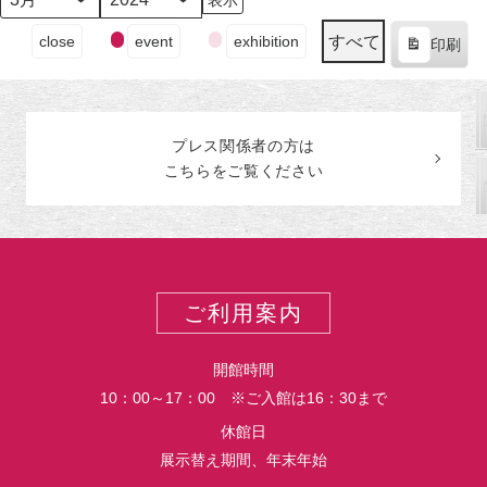
日
ン
日
ン
日
ン
日
ン
日
ン
日
ン
日
ン
月
年
（月）
ト)
（火）
ト)
（水）
ト)
（木）
ト)
（金）
ト)
（土）
ト)
（日
ト)
イ
すべて
close
event
exhibition
印刷
ベ
表
ン
示
ト
の
プレス関係者の
方
は
カ
こちらをご覧ください
テ
ゴ
リ
ー
ご利用案内
開館時間
10：00～17：00 ※ご入館は16：30まで
休館日
展示替え期間、年末年始