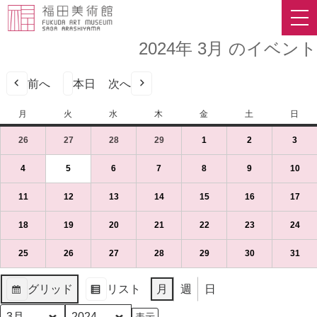
2024年 3月 のイベント
前へ
本日
次へ
月
月
火
火
水
水
木
木
金
金
土
土
日
日
曜
曜
曜
曜
曜
曜
曜
26
2024
(1
27
2024
(1
28
2024
(1
29
2024
(1
1
2024
(1
2
2024
(1
3
2024
(1
日
日
日
日
日
日
日
年
件
年
件
年
件
年
件
年
件
年
件
年
件
2
の
2
の
2
の
2
の
3
の
3
の
3
の
4
2024
(1
5
2024
(1
6
2024
(1
7
2024
(1
8
2024
(1
9
2024
(1
10
202
(1
月
イ
月
イ
月
イ
月
イ
月
イ
月
イ
月
イ
年
件
年
件
年
件
年
件
年
件
年
件
年
件
26
ベ
27
ベ
28
ベ
29
ベ
1
ベ
2
ベ
3
ベ
3
の
3
の
3
の
3
の
3
の
3
の
3
の
11
2024
(1
12
2024
(1
13
2024
(1
14
2024
(1
15
2024
(1
16
2024
(1
17
202
(1
日
ン
日
ン
日
ン
日
ン
日
ン
日
ン
日
ン
月
イ
月
イ
月
イ
月
イ
月
イ
月
イ
月
イ
年
件
年
件
年
件
年
件
年
件
年
件
年
件
（月）
ト)
（火）
ト)
（水）
ト)
（木）
ト)
（金）
ト)
（土）
ト)
（日
ト)
4
ベ
5
ベ
6
ベ
7
ベ
8
ベ
9
ベ
10
ベ
3
の
3
の
3
の
3
の
3
の
3
の
3
の
18
2024
(1
19
2024
(1
20
2024
(1
21
2024
(1
22
2024
(1
23
2024
(1
24
202
(1
日
ン
日
ン
日
ン
日
ン
日
ン
日
ン
日
ン
月
イ
月
イ
月
イ
月
イ
月
イ
月
イ
月
イ
年
件
年
件
年
件
年
件
年
件
年
件
年
件
（月）
ト)
（火）
ト)
（水）
ト)
（木）
ト)
（金）
ト)
（土）
ト)
（日
ト)
11
ベ
12
ベ
13
ベ
14
ベ
15
ベ
16
ベ
17
ベ
3
の
3
の
3
の
3
の
3
の
3
の
3
の
25
2024
(1
26
2024
(1
27
2024
(1
28
2024
(1
29
2024
(1
30
2024
(1
31
202
(1
日
ン
日
ン
日
ン
日
ン
日
ン
日
ン
日
ン
月
イ
月
イ
月
イ
月
イ
月
イ
月
イ
月
イ
年
件
年
件
年
件
年
件
年
件
年
件
年
件
（月）
ト)
（火）
ト)
（水）
ト)
（木）
ト)
（金）
ト)
（土）
ト)
（日
ト)
18
ベ
19
ベ
20
ベ
21
ベ
22
ベ
23
ベ
24
ベ
3
の
3
の
3
の
3
の
3
の
3
の
3
の
グリッド
リスト
月
週
日
日
ン
日
ン
日
ン
日
ン
日
ン
日
ン
日
ン
月
イ
月
イ
月
イ
月
イ
月
イ
月
イ
月
イ
表
表
（月）
ト)
（火）
ト)
（水）
ト)
（木）
ト)
（金）
ト)
（土）
ト)
（日
ト)
25
ベ
26
ベ
27
ベ
28
ベ
29
ベ
30
ベ
31
ベ
示
示