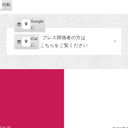
印刷
Google
Google
購
エ
で
に
読
ク
プレス関係者の
方
は
iCal
iCal
ス
購
エ
で
に
こちらをご覧ください
ポ
読
ク
ー
ス
ト
ポ
ー
ト