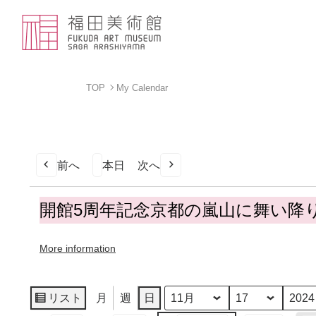
TOP
My Calendar
前へ
本日
次へ
開
開館5周年記念京都の嵐山に舞い降
館
5
More information
周
年
記
念
リスト
月
週
日
月
日
年
表
京