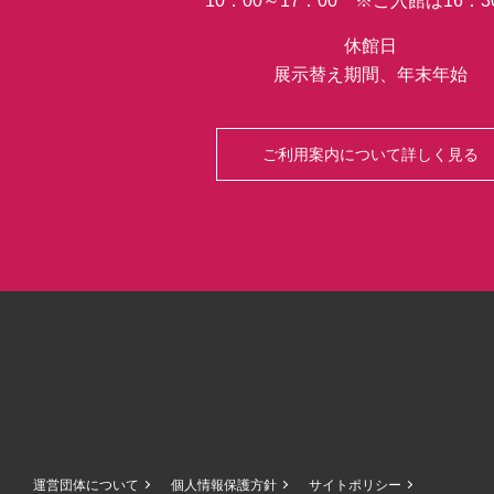
10：00～17：00 ※ご入館は16：
な
巻
休館日
物
展示替え期間、年末年始
が
世
界
ご利用案内について詳しく見る
初
公
開
さ
れ
る
っ
て
マ
ジ？！
運営団体について
個人情報保護方針
サイトポリシー