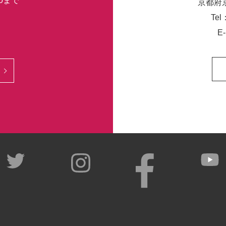
30まで
京都府
Tel
E