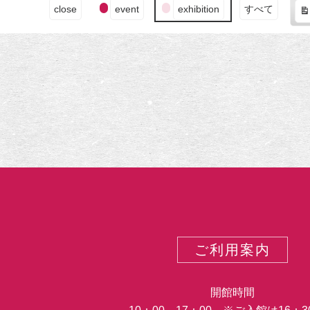
イ
示
close
event
exhibition
すべて
都
ベ
表
の
ン
示
嵐
ト
山
の
に
カ
舞
テ
い
ゴ
降
リ
り
ー
た
奇
跡！
伊
藤
若
冲
ご利用案内
の
激
レ
開館時間
ア