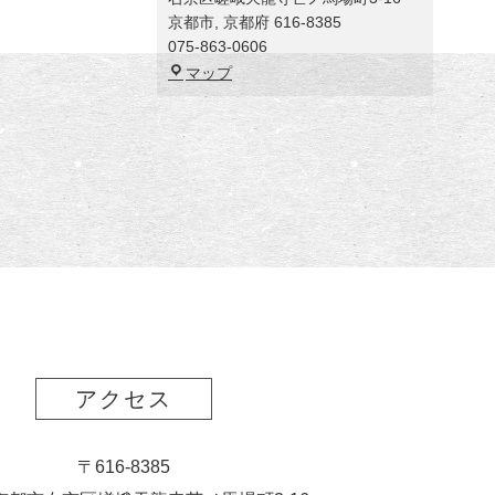
京都市
,
京都府
616-8385
075-863-0606
福
マップ
田
美
術
館
アクセス
〒616-8385