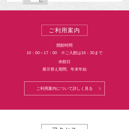
購
エ
で
に
ポ
読
ク
ー
ス
ト
ポ
ー
ご利用案内
ト
開館時間
10：00～17：00 ※ご入館は16：30まで
休館日
展示替え期間、年末年始
ご利用案内について詳しく見る