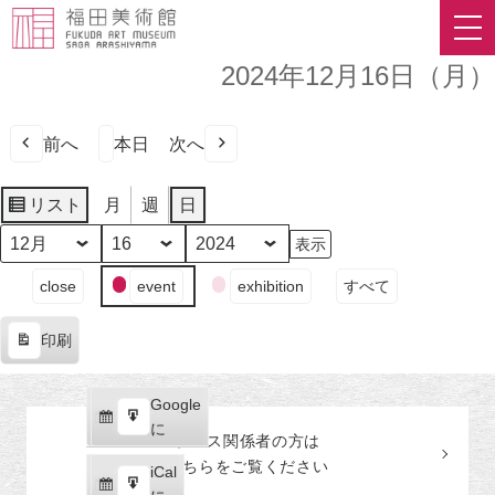
2024年12月16日（月）
前へ
本日
次へ
リスト
月
週
日
表
示
月
日
年
イ
close
event
exhibition
すべて
ベ
ン
印刷
ト
表
の
示
カ
Google
Google
テ
購
エ
で
に
プレス関係者の
方
は
ゴ
読
ク
こちらをご覧ください
リ
iCal
iCal
ス
ー