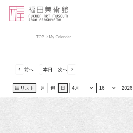
TOP
My Calendar
前へ
本日
次へ
リスト
月
週
日
月
日
年
表
示