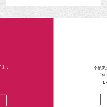
リ
ー
30まで
京都府
Tel
E