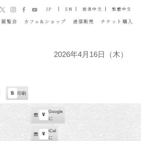
JP
EN
简体中文
繁體中文
展覧会
カフェ&ショップ
通信販売
チケット
購入
2026年4月16日（木）
印刷
表
示
Google
Google
購
エ
で
に
読
ク
iCal
iCal
ス
購
エ
で
に
ポ