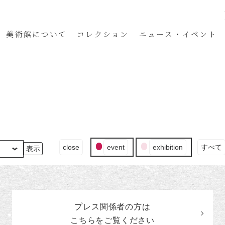
美術館
について
コレクション
ニュース・イベント
イ
close
event
exhibition
すべて
ベ
ン
ト
の
カ
プレス関係者の
方
は
テ
ゴ
こちらをご覧ください