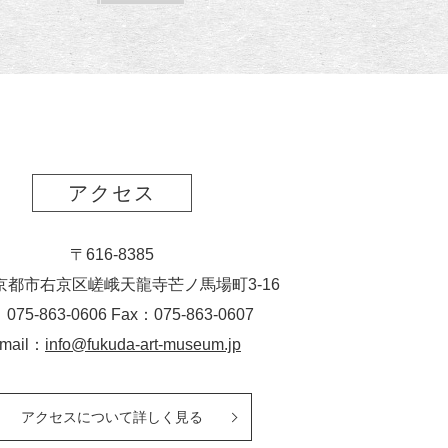
読
ク
ー
ス
ト
ポ
ー
ト
アクセス
〒616-8385
京都市右京区嵯峨天龍寺芒ノ馬場
町
3-16
：075-863-0606 Fax：075-863-0607
-mail：
info@fukuda-art-museum.jp
アクセスについて詳しく見る