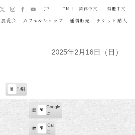
JP
EN
简体中文
繁體中文
展覧会
カフェ&ショップ
通信販売
チケット
購入
2025年2月16日（日）
印刷
表
示
Google
Google
購
エ
で
に
読
ク
iCal
iCal
ス
購
エ
で
に
ポ