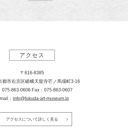
読
ク
ー
ス
ト
ポ
ー
ト
アクセス
〒616-8385
京都市右京区嵯峨天龍寺芒ノ馬場
町
3-16
：075-863-0606 Fax：075-863-0607
-mail：
info@fukuda-art-museum.jp
アクセスについて詳しく見る