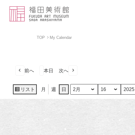
TOP
My Calendar
前へ
本日
次へ
リスト
月
週
日
月
日
年
表
示