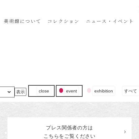
美術館
について
コレクション
ニュース・イベント
イ
close
event
exhibition
すべて
ベ
ン
ト
の
カ
プレス関係者の
方
は
テ
ゴ
こちらをご覧ください