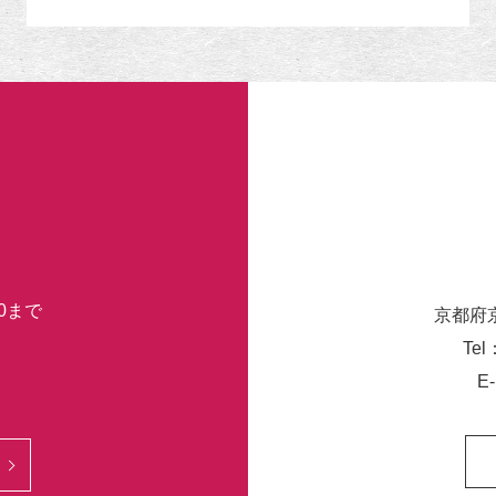
リ
ー
30まで
京都府
Tel
E