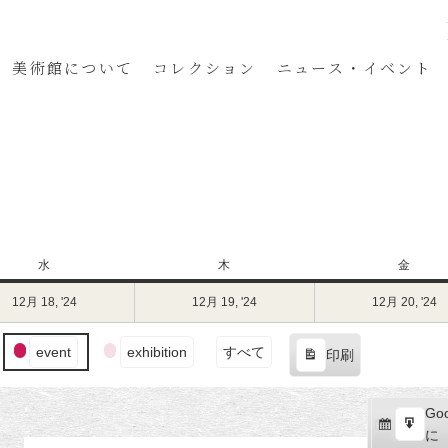
美術館
について
コレクション
ニュース・イベント
水
水
木
木
金
金
曜
曜
曜
12月 18, '24
2024
12月 19, '24
2024
12月 20, '24
2
日
日
日
年
年
12
12
1
event
exhibition
すべて
印刷
月
月
表
18
19
2
示
日
日
Goo
Goo
（水）
（木）
購
エ
で
に