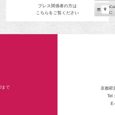
読
ク
プレス関係者の
方
は
iCal
iCa
ス
購
エ
で
に
こちらをご覧ください
ポ
読
ク
ー
ス
ト
ポ
ー
ト
30まで
京都府
Tel
E