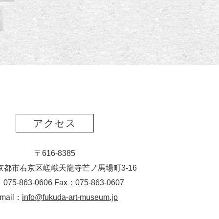
l
アクセス
〒616-8385
京都市右京区嵯峨天龍寺芒ノ馬場
町
3-16
：075-863-0606 Fax：075-863-0607
-mail：
info@fukuda-art-museum.jp