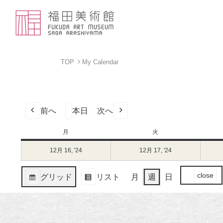
TOP
My Calendar
前へ
本日
次へ
月
月
火
火
曜
曜
12月 16, '24
2024
12月 17, '24
2024
日
日
年
年
12
12
イ
close
グリッド
リスト
月
週
日
月
月
ベ
表
表
16
17
ン
示
示
日
日
ト
（月）
（火）
の