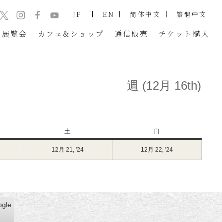
JP
EN
简体中文
繁體中文
展覧会
カフェ&ショップ
通信販売
チケット
購入
週 (12月 16th)
土
土
日
日
曜
曜
024
12月 21, '24
2024
12月 22, '24
2024
日
日
年
年
年
2
12
12
月
月
月
0
21
22
日
日
日
gle
gle
（金）
（土）
（日）