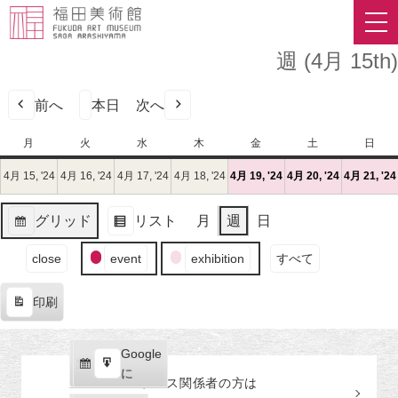
週 (4月 15th)
前へ
本日
次へ
月
月
火
火
水
水
木
木
金
金
土
土
日
日
曜
曜
曜
曜
曜
曜
曜
4月 15, '24
2024
4月 16, '24
2024
4月 17, '24
2024
4月 18, '24
2024
4月 19, '24
2024
(1
4月 20, '24
2024
(1
4月 21, '24
日
日
日
日
日
日
日
年
年
年
年
年
件
年
件
4
4
4
4
4
の
4
の
グリッド
リスト
月
週
日
月
月
月
月
月
イ
月
イ
表
表
15
16
17
18
19
ベ
20
ベ
イ
示
示
close
event
exhibition
すべて
日
日
日
日
日
ン
日
ン
ベ
（月）
（火）
（水）
（木）
（金）
ト)
（土）
ト)
ン
印刷
ト
表
の
示
カ
Google
Google
テ
購
エ
で
に
プレス関係者の
方
は
ゴ
読
ク