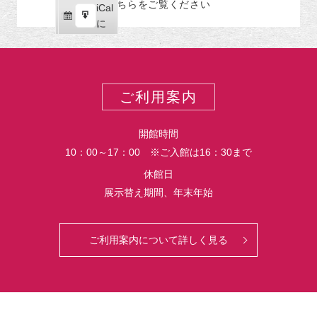
こちらをご覧ください
リ
iCal
iCal
ス
ー
購
エ
で
に
ポ
読
ク
ー
ス
ト
ポ
ー
ご利用案内
ト
開館時間
10：00～17：00 ※ご入館は16：30まで
休館日
展示替え期間、年末年始
ご利用案内について詳しく見る