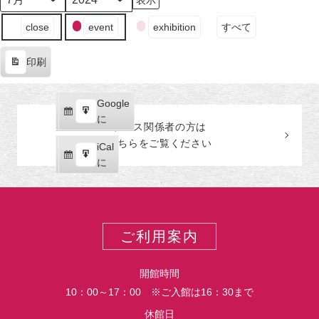
日
日
日
日
日
日
日
月
年
（月）
（火）
（水）
（木）
（金）
（土）
（日
イ
close
event
exhibition
すべて
ベ
ン
印刷
ト
表
の
示
カ
Google
Google
テ
購
エ
で
に
プレス関係者の
方
は
ゴ
読
ク
こちらをご覧ください
リ
iCal
iCal
ス
ー
購
エ
で
に
ポ
読
ク
ー
ス
ト
ポ
ー
ご利用案内
ト
開館時間
10：00～17：00 ※ご入館は16：30まで
休館日