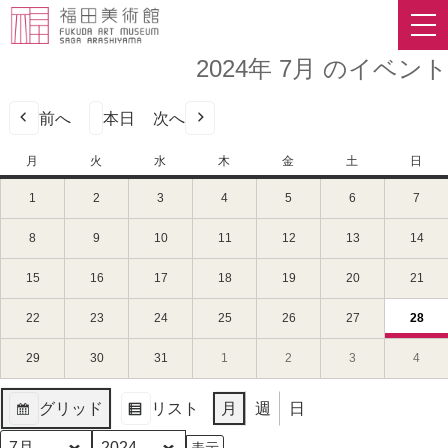
2024年 7月 のイベント
前へ
本日
次へ
月
月
火
火
水
水
木
木
金
金
土
土
日
日
曜
曜
曜
曜
曜
曜
曜
1
2024
2
2024
3
2024
4
2024
5
2024
6
2024
7
2024
日
日
日
日
日
日
日
年
年
年
年
年
年
年
7
7
7
7
7
7
7
8
2024
9
2024
10
2024
11
2024
12
2024
13
2024
14
202
月
月
月
月
月
月
月
年
年
年
年
年
年
年
1
2
3
4
5
6
7
7
7
7
7
7
7
7
15
2024
16
2024
17
2024
18
2024
19
2024
20
2024
21
202
日
日
日
日
日
日
日
月
月
月
月
月
月
月
年
年
年
年
年
年
年
（月）
（火）
（水）
（木）
（金）
（土）
（日
8
9
10
11
12
13
14
7
7
7
7
7
7
7
22
2024
23
2024
24
2024
25
2024
26
2024
27
2024
28
202
(1
日
日
日
日
日
日
日
月
月
月
月
月
月
月
年
年
年
年
年
年
年
件
（月）
（火）
（水）
（木）
（金）
（土）
（日
15
16
17
18
19
20
21
7
7
7
7
7
7
7
の
29
2024
30
2024
31
2024
1
2024
2
2024
3
2024
4
2024
日
日
日
日
日
日
日
月
月
月
月
月
月
月
イ
年
年
年
年
年
年
年
（月）
（火）
（水）
（木）
（金）
（土）
（日
22
23
24
25
26
27
28
ベ
7
7
7
8
8
8
8
グリッド
リスト
月
週
日
日
日
日
日
日
日
日
ン
月
月
月
月
月
月
月
表
表
（月）
（火）
（水）
（木）
（金）
（土）
（日
ト)
29
30
31
1
2
3
4
示
示