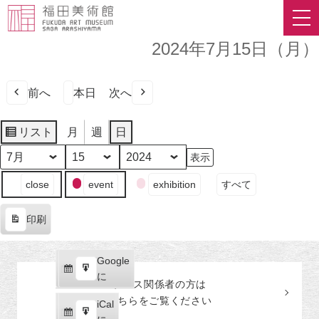
2024年7月15日（月）
前へ
本日
次へ
リスト
月
週
日
表
示
月
日
年
イ
close
event
exhibition
すべて
ベ
ン
印刷
ト
表
の
示
カ
Google
Google
テ
購
エ
で
に
プレス関係者の
方
は
ゴ
読
ク
こちらをご覧ください
リ
iCal
iCal
ス
ー