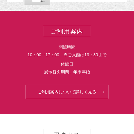
購
エ
で
に
ポ
読
ク
ー
ス
ト
ポ
ー
ご利用案内
ト
開館時間
10：00～17：00 ※ご入館は16：30まで
休館日
展示替え期間、年末年始
ご利用案内について詳しく見る