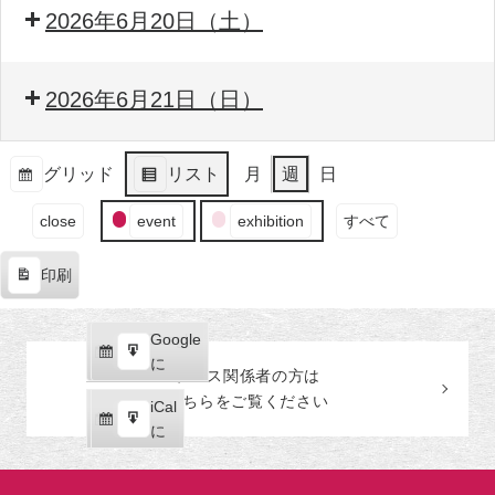
2026年6月20日（土）
2026年6月21日（日）
グリッド
リスト
月
週
日
表
表
イ
示
示
close
event
exhibition
すべて
ベ
ン
印刷
ト
表
の
示
カ
Google
Google
テ
購
エ
で
に
プレス関係者の
方
は
ゴ
読
ク
こちらをご覧ください
リ
iCal
iCal
ス
ー
購
エ
で
に
ポ
読
ク
ー
ス
ト