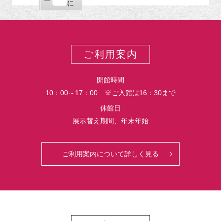
ー
購
エ
で
に
ポ
読
ク
ー
ス
ト
ポ
ー
ご利用案内
ト
開館時間
10：00～17：00 ※ご入館は16：30まで
休館日
展示替え期間、年末年始
ご利用案内について詳しく見る