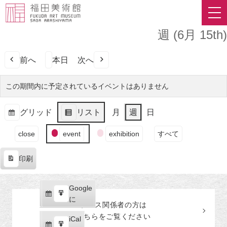
週 (6月 15th)
前へ
本日
次へ
この期間内に予定されているイベントはありません
グリッド
リスト
月
週
日
表
表
イ
示
示
close
event
exhibition
すべて
ベ
ン
印刷
ト
表
の
示
カ
Google
Google
テ
購
エ
で
に
プレス関係者の
方
は
ゴ
読
ク
こちらをご覧ください
リ
iCal
iCal
ス