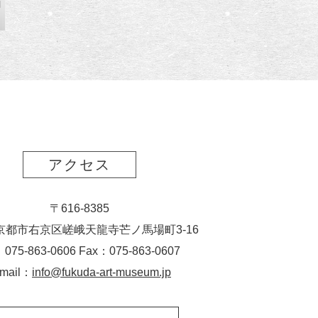
l
アクセス
〒616-8385
京都市右京区嵯峨天龍寺芒ノ馬場
町
3-16
：075-863-0606 Fax：075-863-0607
-mail：
info@fukuda-art-museum.jp