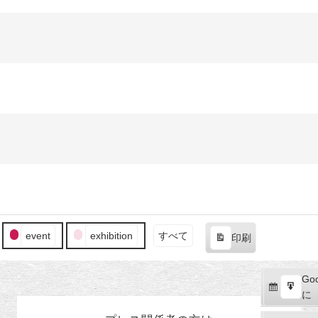
event
exhibition
すべて
印刷
表
示
Goo
Goo
購
エ
で
に
読
ク