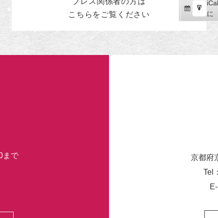
プレス関係者の
方
は
iCal
iCa
ス
購
エ
で
に
こちらをご覧ください
ポ
読
ク
ー
ス
ト
ポ
ー
ト
30まで
京都府
Tel
E