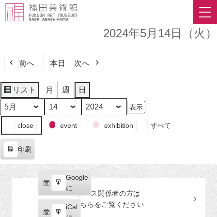
2024年5月14日（火）
前へ
本日
次へ
リスト
月
週
日
表
示
月
日
年
イ
close
event
exhibition
すべて
ベ
ン
印刷
ト
表
の
示
カ
Google
Google
テ
購
エ
で
に
プレス関係者の
方
は
ゴ
読
ク
こちらをご覧ください
リ
iCal
iCal
ス
ー