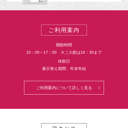
購
エ
で
に
ポ
読
ク
ー
ス
ト
ポ
ー
ご利用案内
ト
開館時間
10：00～17：00 ※ご入館は16：30まで
休館日
展示替え期間、年末年始
ご利用案内について詳しく見る