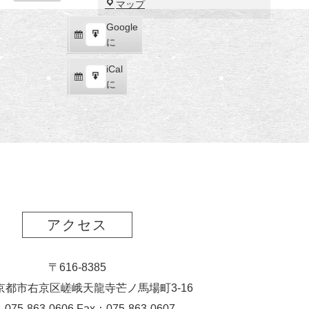
福
マップ
示
田
Google
Google
美
購
エ
で
に
術
読
ク
館
iCal
iCal
ス
購
エ
で
に
ポ
読
ク
ー
ス
ト
ポ
ー
ト
アクセス
〒616-8385
京都市右京区嵯峨天龍寺芒ノ馬場
町
3-16
：075-863-0606 Fax：075-863-0607