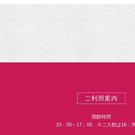
示
麗
す
ぎ
た
～
福
田
コ
レ
ク
シ
ョ
ン
の
ご利用案内
美
人
画
開館時間
～
10：00～17：00 ※ご入館は16：