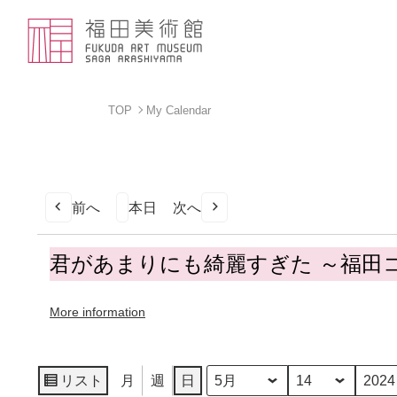
TOP
My Calendar
前へ
本日
次へ
君
君があまりにも綺麗すぎた ～福田
が
あ
More information
ま
り
に
も
リスト
月
週
日
月
日
年
表
綺