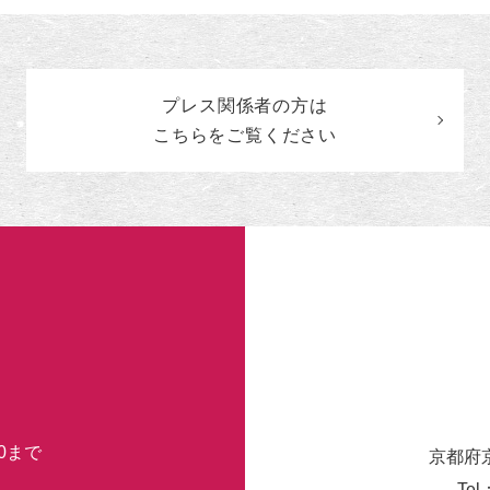
ン
ト
の
カ
プレス関係者の
方
は
テ
ゴ
こちらをご覧ください
リ
ー
30まで
京都府
Tel