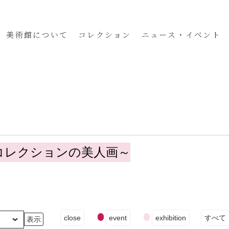
美術館
について
コレクション
ニュース・イベント
コレクションの美人画～
イ
close
event
exhibition
すべて
ベ